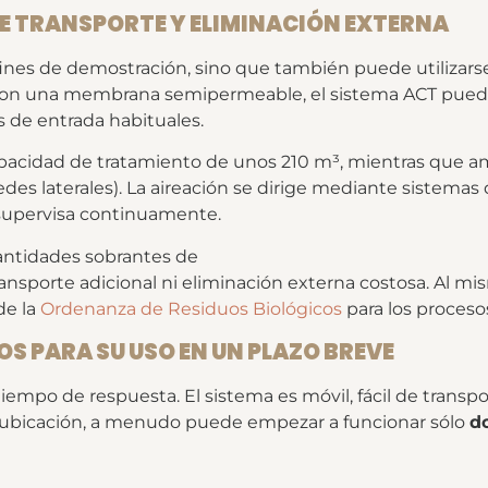
E TRANSPORTE Y ELIMINACIÓN EXTERNA
fines de demostración, sino que también puede utilizars
a con una membrana semipermeable, el sistema ACT puede
s de entrada habituales.
apacidad de tratamiento de unos 210 m³, mientras que a
des laterales). La aireación se dirige mediante sistemas 
 supervisa continuamente.
 cantidades sobrantes de
transporte adicional ni eliminación externa costosa. Al 
de la
Ordenanza de Residuos Biológicos
para los proceso
OS PARA SU USO EN UN PLAZO BREVE
iempo de respuesta. El sistema es móvil, fácil de transpor
la ubicación, a menudo puede empezar a funcionar sólo
do