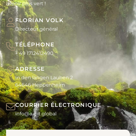
avenir plus vert !
FLORIAN VOLK
Directeur général
TÉLÉPHONE
+ 49 1712412490
ADRESSE
In den langen Lauben 2
64646 Heppenheim
COURRIER ÉLECTRONIQUE
info@a-c-t.global